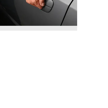
Susisiekite su mumis!
info@gafo.lt
Informacija
Slapukų politika
Privatumo politika
Pirkimo - pardavimo taisyklės
Prekių pristatymas ir grąžinimas