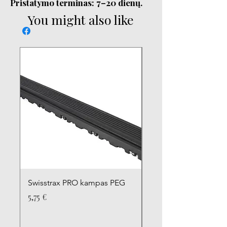
Pristatymo terminas: 7–20 dienų.
You might also like
Swisstrax PRO kampas PEG
Swisstrax PRO kamp
Kaina
Kaina
5,75 €
5,75 €