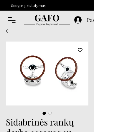
Saugus pristatymas
Paskyra
Sidabrinės rankų