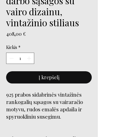
darbo sąsagos su
vairo dizainu,
vintažinio stiliaus
Price
408,00 €
Kiekis
*
Į krepšelį
925 prabos sidabrinės vintažinės
rankogalių sąsagos su vairaračio
motyvu, rudos emalės apdaila ir
spyruokliniu susegimu.