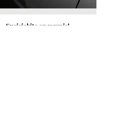
Susisiekite su mumis!
info@gafo.lt
Informacija
Slapukų politika
Privatumo politika
Pirkimo - pardavimo taisyklės
Prekių pristatymas ir grąžinimas
Rekvizitai
Do Not Sell My Personal