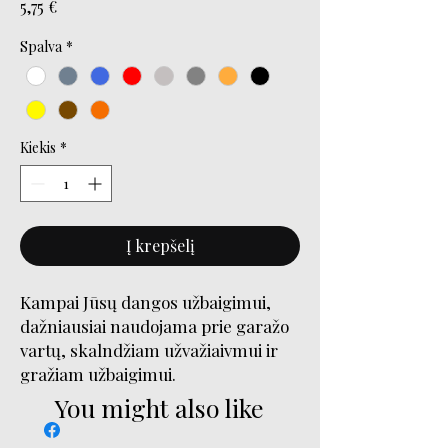
Price
5,75 €
Spalva
*
Kiekis
*
Į krepšelį
Kampai Jūsų dangos užbaigimui,
dažniausiai naudojama prie garažo
vartų, skalndžiam užvažiaivmui ir
gražiam užbaigimui.
You might also like