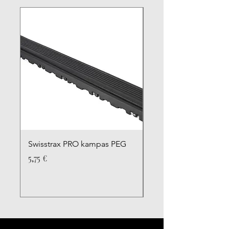
Swisstrax PRO kampas PEG
Swisstrax PRO kamp
Kaina
Kaina
5,75 €
5,75 €