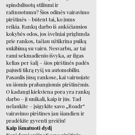
spinduliuotų stiliumi ir
rafinuotumu? Šios odinės vairavimo
pirštinės – būtent tai, ko jums
reikia. Rankų darbo iš aukščiausios
kokybės odos, jos švelniai priglunda
prie rankos, tačiau užtikrina puikų
sukibimą su vairu. Nesvarbu, ar tai
rami sekmadienio išvyka, ar ilgas
kelias per šalį – šios pirštinės padės
pajusti tikrą ryšį su automobiliu.
Pasaulis jūsų rankose, kai vairuojate
su šiomis prabangiomis pirštinėmis.
O kadangi kiekviena pora yra rankų
darbo – ji unikali, kaip ir jūs. Tad
nelaukite – įsigykite savo „Roadr“
vairavimo pirštines jau šiandien ir
pradėkite gyventi greičiu!
Kaip išmatuoti dydį