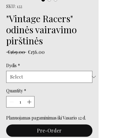
SKU: 122
"Vintage Racers"
odinės vairavimo
pirštinės
Regular
Sale
 €169.00 
€156.00
Price
Price
Dydis
*
Quantity
*
Planuojamas pagaminimas iki Vasario 12 d.
Pre-Order