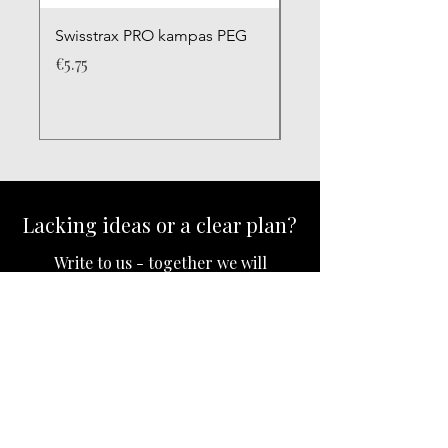
Swisstrax PRO kampas PEG
Swisstrax PRO kamp
Price
Price
€5.75
€5.75
Lacking ideas or a clear plan?
Write to us - together we will
create the garage you dream of.
I want a consultation