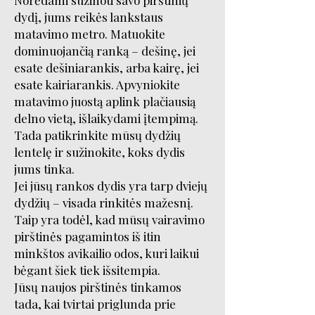
Norėdami sužinoti savo pirštinių
dydį, jums reikės lankstaus
matavimo metro. Matuokite
dominuojančią ranką – dešinę, jei
esate dešiniarankis, arba kairę, jei
esate kairiarankis. Apvyniokite
matavimo juostą aplink plačiausią
delno vietą, išlaikydami įtempimą.
Tada patikrinkite mūsų dydžių
lentelę ir sužinokite, koks dydis
jums tinka.
Jei jūsų rankos dydis yra tarp dviejų
dydžių – visada rinkitės mažesnį.
Taip yra todėl, kad mūsų vairavimo
pirštinės pagamintos iš itin
minkštos avikailio odos, kuri laikui
bėgant šiek tiek išsitempia.
Jūsų naujos pirštinės tinkamos
tada, kai tvirtai priglunda prie