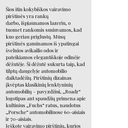
Šios itin kokybiškos vairavimo
pirštinės yra rankų
darbo, išpjaunamos lazeriu, o
tuomet rankomis susiuvamos, kad
kuo geriau priglustų. Mūsų
pirštinės gaminamos iš ypatingai
švelnios avikailio odos ir
pateikiamos elegantiškoje odinėje
dėžutėje. Ši dėžutė sukurta taip, kad
tilptų daugelyje automobilio
daiktadėžių. Pirštinių dizainas
įkvėptas klasikinių lenktyninių
automobilių – pavyzdžiui, „Roadr“
logotipas ant spaudžių primena apie
kultinius „Fuchs“ ratus, naudotus
„Porsche“ automobiliuose 60-aisiais
ir 70-aisiais.
Ieškote vairavimo pirštinių, kurios