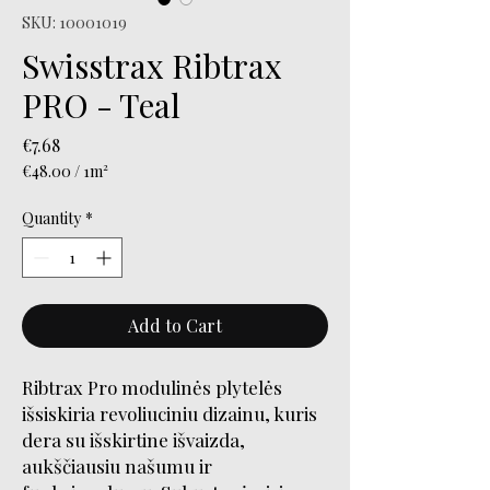
SKU: 10001019
Swisstrax Ribtrax
PRO - Teal
Price
€7.68
€48.00
/
1m²
€48.00
per
Quantity
*
1
Square
meter
Add to Cart
Ribtrax Pro modulinės plytelės
išsiskiria revoliuciniu dizainu, kuris
dera su išskirtine išvaizda,
aukščiausiu našumu ir