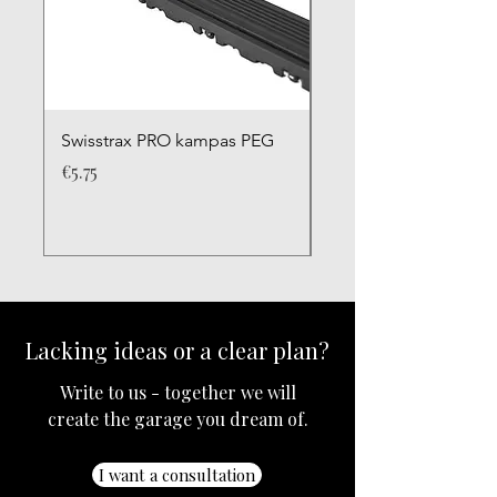
°C
Gniuždymo stipris: 21,5 MPa
Atsparumas ugniai: HB (horizontalus
degumas)
Universalumas: Galima derinti su Ribtrax
Smooth Pro ir Vinyltrax PRO
Swisstrax PRO kampas PEG
Swisstrax PRO kamp
Price
Price
€5.75
€5.75
Lacking ideas or a clear plan?
Write to us - together we will
create the garage you dream of.
I want a consultation