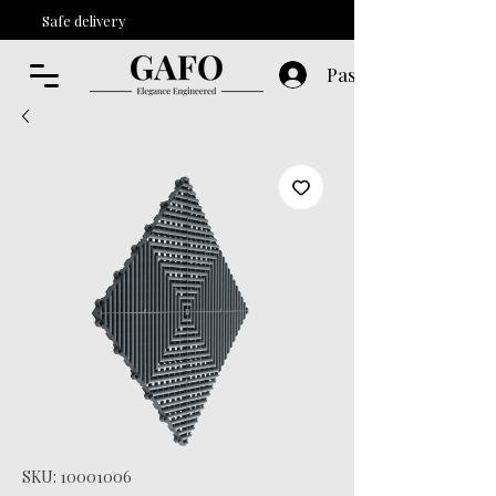
Safe delivery
Paskyra
SKU: 10001006