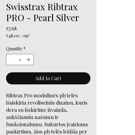
Swisstrax Ribtrax
PRO - Pearl Silver
Price
€7.68
€48.00
/
1m²
€48.00
per
Quantity
*
1
Square
meter
Add to Cart
Ribtrax Pro modulinės plytelės
išsiskiria revoliuciniu dizainu, kuris
dera su išskirtine išvaizda,
aukščiausiu našumu ir
funkcionalumu. Sukurtos įvairioms
paskirtims, šios plytelės leidžia per