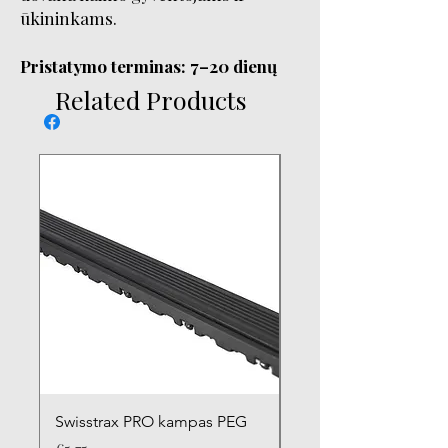
ūkininkams.
​​​​​​​Pristatymo terminas: 7–20 dienų
Related Products
Swisstrax PRO kampas PEG
Swisstrax PRO kamp