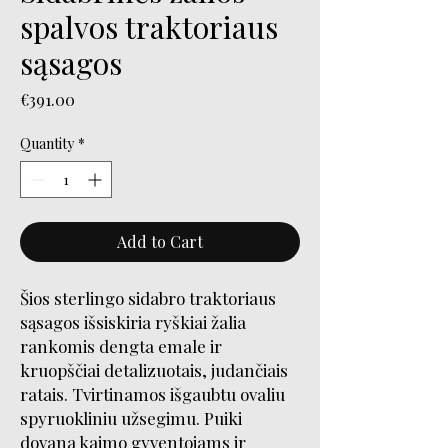
spalvos traktoriaus
sąsagos
Price
€391.00
Quantity
*
Add to Cart
Šios sterlingo sidabro traktoriaus
sąsagos išsiskiria ryškiai žalia
rankomis dengta emale ir
kruopščiai detalizuotais, judančiais
ratais. Tvirtinamos išgaubtu ovaliu
spyruokliniu užsegimu. Puiki
dovana kaimo gyventojams ir