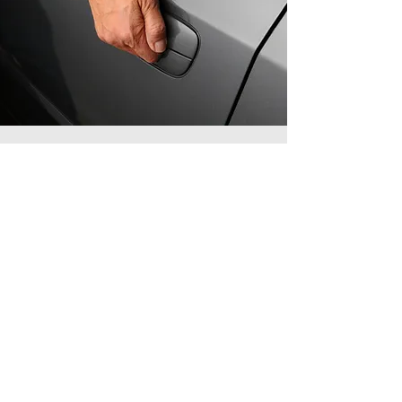
Contact us!
info@gafo.lt
Informacija
Cookie Policy
Privacy Policy
Buying and selling rules