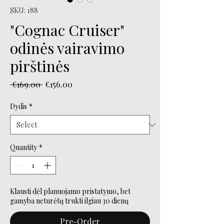
SKU: 188
"Cognac Cruiser"
odinės vairavimo
pirštinės
Regular
Sale
 €169.00 
€156.00
Price
Price
Dydis
*
Quantity
*
Klausti dėl planuojamo pristatymo, bet
gamyba neturėtų trukti ilgiau 30 dienų
Pre-Order