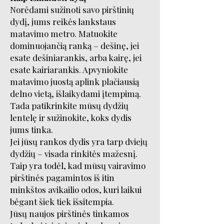
Norėdami sužinoti savo pirštinių
dydį, jums reikės lankstaus
matavimo metro. Matuokite
dominuojančią ranką – dešinę, jei
esate dešiniarankis, arba kairę, jei
esate kairiarankis. Apvyniokite
matavimo juostą aplink plačiausią
delno vietą, išlaikydami įtempimą.
Tada patikrinkite mūsų dydžių
lentelę ir sužinokite, koks dydis
jums tinka.
Jei jūsų rankos dydis yra tarp dviejų
dydžių – visada rinkitės mažesnį.
Taip yra todėl, kad mūsų vairavimo
pirštinės pagamintos iš itin
minkštos avikailio odos, kuri laikui
bėgant šiek tiek išsitempia.
Jūsų naujos pirštinės tinkamos