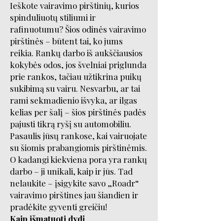
Ieškote vairavimo pirštinių, kurios
spinduliuotų stiliumi ir
rafinuotumu? Šios odinės vairavimo
pirštinės – būtent tai, ko jums
reikia. Rankų darbo iš aukščiausios
kokybės odos, jos švelniai priglunda
prie rankos, tačiau užtikrina puikų
sukibimą su vairu. Nesvarbu, ar tai
rami sekmadienio išvyka, ar ilgas
kelias per šalį – šios pirštinės padės
pajusti tikrą ryšį su automobiliu.
Pasaulis jūsų rankose, kai vairuojate
su šiomis prabangiomis pirštinėmis.
O kadangi kiekviena pora yra rankų
darbo – ji unikali, kaip ir jūs. Tad
nelaukite – įsigykite savo „Roadr“
vairavimo pirštines jau šiandien ir
pradėkite gyventi greičiu!
Kaip išmatuoti dydį