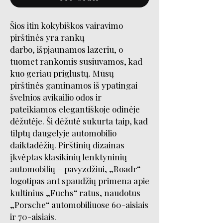
Šios itin kokybiškos vairavimo
pirštinės yra rankų
darbo, išpjaunamos lazeriu, o
tuomet rankomis susiuvamos, kad
kuo geriau priglustų. Mūsų
pirštinės gaminamos iš ypatingai
švelnios avikailio odos ir
pateikiamos elegantiškoje odinėje
dėžutėje. Ši dėžutė sukurta taip, kad
tilptų daugelyje automobilio
daiktadėžių. Pirštinių dizainas
įkvėptas klasikinių lenktyninių
automobilių – pavyzdžiui, „Roadr“
logotipas ant spaudžių primena apie
kultinius „Fuchs“ ratus, naudotus
„Porsche“ automobiliuose 60-aisiais
ir 70-aisiais.