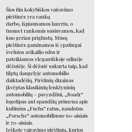
Šios itin kokybiškos vairavimo
pirštinės yra rankų
darbo, išpjaunamos lazeriu, o
tuomet rankomis susiuvamos, kad
kuo geriau priglustų. Mūsų
pirštinės gaminamos iš ypatingai
švelnios avikailio odos ir
pateikiamos elegantiškoje odinėje
dėžutėje. Ši dėžutė sukurta taip, kad
tilptų daugelyje automobilio
daiktadėžių. Pirštinių dizainas
įkvėptas klasikinių lenktyninių
automobilių – pavyzdžiui, „Roadr“
logotipas ant spaudžių primena apie
kultinius „Fuchs“ ratus, naudotus
„Porsche“ automobiliuose 60-aisiais
ir 70-aisiais.
Ieškote vairavimo pirštinių, kurios