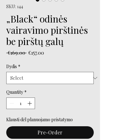
SKU: 144
„Black“ odinės
vairavimo pirštinės
be pirštų galų
Regular
Sale
 €169.00 
€157.00
Price
Price
Dydis
*
Quantity
*
Klausti dėl planuojamo pristatymo
Pre-Order