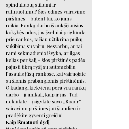
spinduliuotų stiliumi ir
rafinuotumu? Šios odinės vairavimo
pirštinės – būtent tai, ko jums
reikia. Rankų darbo iš aukščiausios
kokybės odos, jos švelniai priglunda
prie rankos, tačiau užtikrina puikų
sukibimą su vairu. Nesvarbu, ar tai
rami sekmadienio išvyka, ar ilgas
kelias per šalį – šios pirštinės padės
pajusti tikrą ryšį su automobiliu.
Pasaulis jūsų rankose, kai vairuojate
su šiomis prabangiomis pirštinėmis.
O kadangi kiekviena pora yra rankų
darbo – ji unikali, kaip ir jūs. Tad
nelaukite – įsigykite savo „Roadr“
vairavimo pirštines jau šiandien ir
pradėkite gyventi greičiu!
Kaip išmatuoti dydį