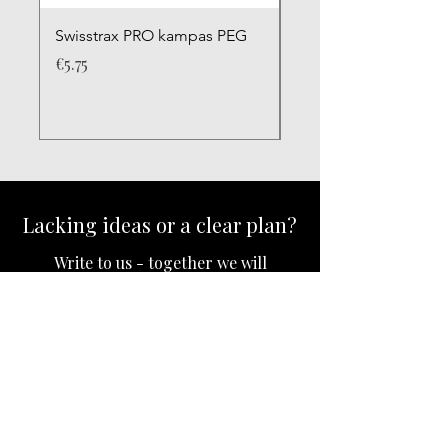
Swisstrax PRO kampas PEG
Swisstrax PRO kamp
Price
Price
€5.75
€5.75
Lacking ideas or a clear plan?
Write to us - together we will
create the garage you dream of.
I want a consultation