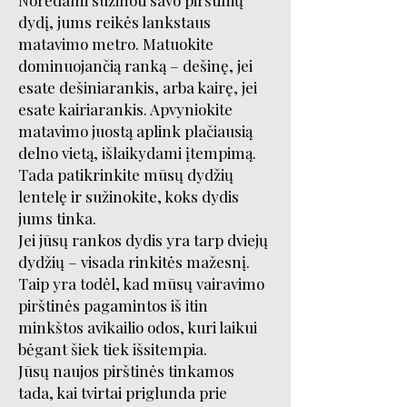
Norėdami sužinoti savo pirštinių
dydį, jums reikės lankstaus
matavimo metro. Matuokite
dominuojančią ranką – dešinę, jei
esate dešiniarankis, arba kairę, jei
esate kairiarankis. Apvyniokite
matavimo juostą aplink plačiausią
delno vietą, išlaikydami įtempimą.
Tada patikrinkite mūsų dydžių
lentelę ir sužinokite, koks dydis
jums tinka.
Jei jūsų rankos dydis yra tarp dviejų
dydžių – visada rinkitės mažesnį.
Taip yra todėl, kad mūsų vairavimo
pirštinės pagamintos iš itin
minkštos avikailio odos, kuri laikui
bėgant šiek tiek išsitempia.
Jūsų naujos pirštinės tinkamos
tada, kai tvirtai priglunda prie