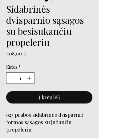
Sidabrinės
dvisparnio sąsagos
su besisukančiu
propeleriu
Price
408,00 €
Kiekis
*
Į krepšelį
925 prabos sidabrinės dvisparnio
formos sąsagos su judančiu
propeleriu.