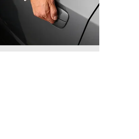
Susisiekite su mumis!
info@gafo.lt
Informacija
Slapukų politika
Privatumo politika
Pirkimo - pardavimo taisyklės