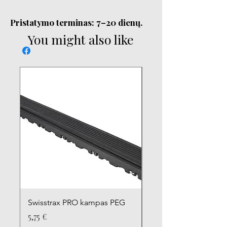
Pristatymo terminas: 7–20 dienų.
You might also like
Swisstrax PRO kampas PEG
Swisstrax PRO kamp
Kaina
Kaina
5,75 €
5,75 €