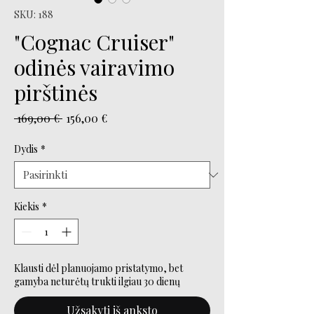
SKU: 188
"Cognac Cruiser"
odinės vairavimo
pirštinės
Įprastinė
Pardavimo
 169,00 € 
156,00 €
kaina
kaina
Dydis
*
Kiekis
*
Klausti dėl planuojamo pristatymo, bet
gamyba neturėtų trukti ilgiau 30 dienų
Užsakyti iš anksto