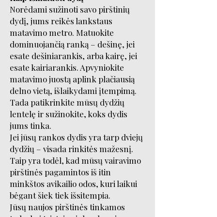
Norėdami sužinoti savo pirštinių
dydį, jums reikės lankstaus
matavimo metro. Matuokite
dominuojančią ranką – dešinę, jei
esate dešiniarankis, arba kairę, jei
esate kairiarankis. Apvyniokite
matavimo juostą aplink plačiausią
delno vietą, išlaikydami įtempimą.
Tada patikrinkite mūsų dydžių
lentelę ir sužinokite, koks dydis
jums tinka.
Jei jūsų rankos dydis yra tarp dviejų
dydžių – visada rinkitės mažesnį.
Taip yra todėl, kad mūsų vairavimo
pirštinės pagamintos iš itin
minkštos avikailio odos, kuri laikui
bėgant šiek tiek išsitempia.
Jūsų naujos pirštinės tinkamos