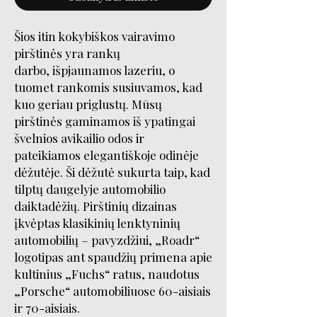
Šios itin kokybiškos vairavimo
pirštinės yra rankų
darbo, išpjaunamos lazeriu, o
tuomet rankomis susiuvamos, kad
kuo geriau priglustų. Mūsų
pirštinės gaminamos iš ypatingai
švelnios avikailio odos ir
pateikiamos elegantiškoje odinėje
dėžutėje. Ši dėžutė sukurta taip, kad
tilptų daugelyje automobilio
daiktadėžių. Pirštinių dizainas
įkvėptas klasikinių lenktyninių
automobilių – pavyzdžiui, „Roadr“
logotipas ant spaudžių primena apie
kultinius „Fuchs“ ratus, naudotus
„Porsche“ automobiliuose 60-aisiais
ir 70-aisiais.