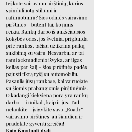
Ieškote vairavimo pirštinių, kurios
spinduliuotų stiliumi ir
rafinuotumu? Šios odinės vairavimo
pirštinės – būtent tai, ko jums
reikia. Rankų darbo iš aukščiausios
kokybės odos, jos švelniai priglunda
prie rankos, tačiau užtikrina puikų
sukibimą su vairu. Nesvarbu, ar tai
rami sekmadienio išvyka, ar ilgas
kelias per šalį – šios pirštinės padės
pajusti tikrą ryšį su automobiliu.
Pasaulis jūsų rankose, kai vairuojate
su šiomis prabangiomis pirštinėmis.
O kadangi kiekviena pora yra rankų
darbo – ji unikali, kaip ir jūs. Tad
nelaukite – įsigykite savo „Roadr“
vairavimo pirštines jau šiandien ir
pradėkite gyventi greičiu!
Kaip išmatuoti dydį