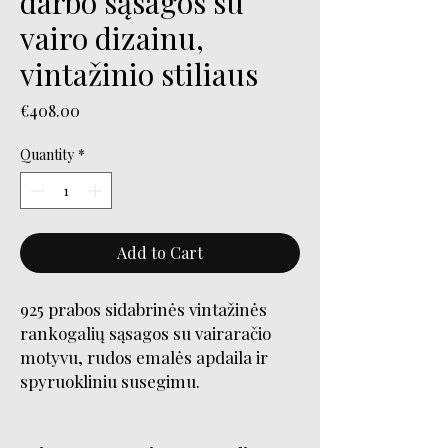
darbo sąsagos su
vairo dizainu,
vintažinio stiliaus
Price
€408.00
Quantity
*
Add to Cart
925 prabos sidabrinės vintažinės
rankogalių sąsagos su vairaračio
motyvu, rudos emalės apdaila ir
spyruokliniu susegimu.