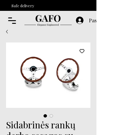
Safe delivery
Paskyra
Sidabrinės rankų