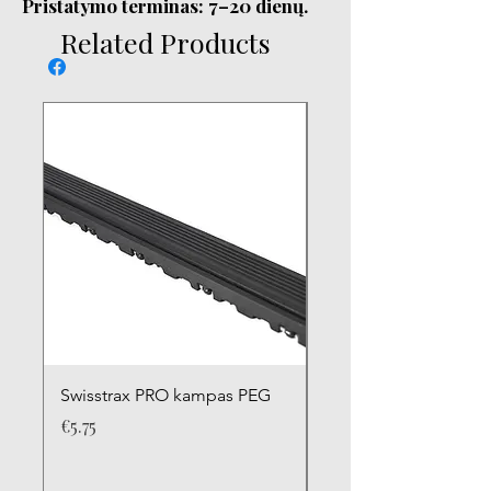
Pristatymo terminas: 7–20 dienų.
Related Products
Swisstrax PRO kampas PEG
Swisstrax PRO kamp
Price
Price
€5.75
€5.75